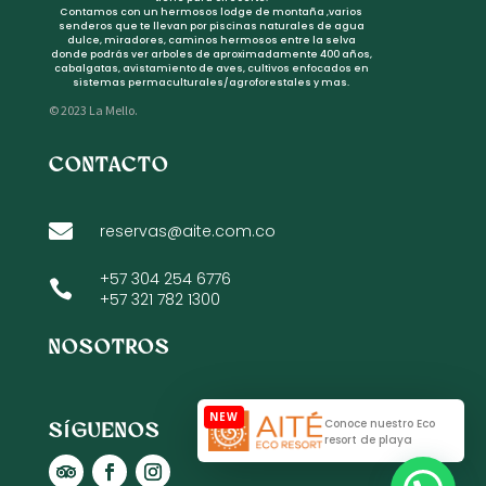
Contamos con un hermosos lodge de montaña ,varios
senderos que te llevan por piscinas naturales de agua
dulce, miradores, caminos hermosos entre la selva
donde podrás ver arboles de aproximadamente 400 años,
cabalgatas, avistamiento de aves, cultivos enfocados en
sistemas permaculturales/agroforestales y mas.
© 2023 La Mello.
CONTACTO

reservas@aite.com.co
+
57 304 254 6776

+57 321 782 1300
NOSOTROS

Conoce nuestro Eco
SÍGUENOS
resort de playa