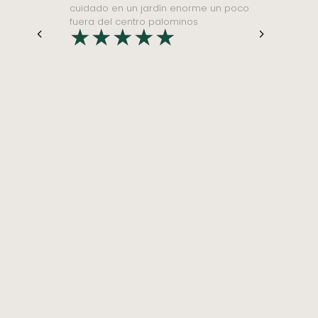
He estado en
La
Mello
varias veces y
me he quedado aquí por un período
prolongado de tiempo. El lugar es
simplemente maravilloso. Rodeado de
hermosa naturaleza, puede disfrutar de
las características especiales de esta
área: caminatas, piscinas naturales,
árboles centenarios increíblemente
hermosos. Y sin embargo estás muy
cerca de Palomino. Me encantaría
volver.